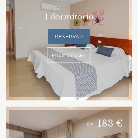
1 dormitorio
RESERVAR
Más información
183
€
DE