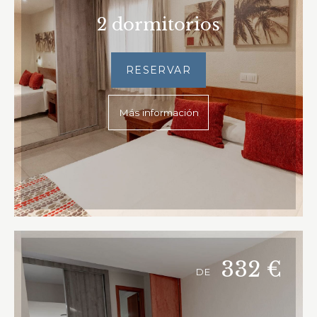
2 dormitorios
RESERVAR
Más información
332
€
DE