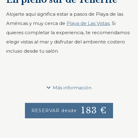
Alojarte aquí significa estar a pasos de Playa de las
Américas y muy cerca de
Playa de Las Vistas
. Si
quieres completar la experiencia, te recomendamos
elegir vistas al mar y disfrutar del ambiente costero
incluso desde tu salón.
Si buscas un apartamento de 2 dormitorios en
Tenerife, en Vistasur contamos con 9 unidades, cada
Más información
una con cocina equipada, dos dormitorios y amplio
salón.
183
€
RESERVAR desde
Con capacidad para hasta 5 personas, son ideales
para familias o grupos de amigos que desean espacio
y comodidad.