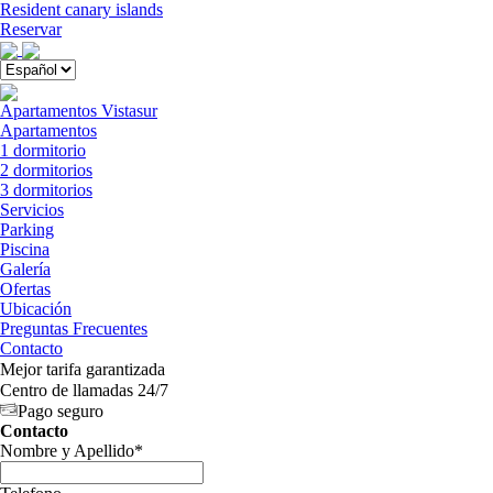
Menú
Resident canary islands
Reservar
Close
menu
Apartamentos Vistasur
Apartamentos
1 dormitorio
2 dormitorios
3 dormitorios
Servicios
Parking
Piscina
Galería
Ofertas
Ubicación
Preguntas Frecuentes
Contacto
Mejor tarifa garantizada
Centro de llamadas 24/7
Pago seguro
Contacto
Nombre y Apellido
*